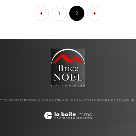
1
2
DUCTION POWERED BY GOOGLE |
NOS HONORAIRES
PLAN DU SITE
MENTIONS LÉGALES
ADMIN