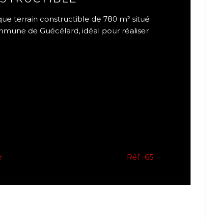
e terrain constructible de 780 m² situé
mune de Guécélard, idéal pour réaliser
r
Réf : 65