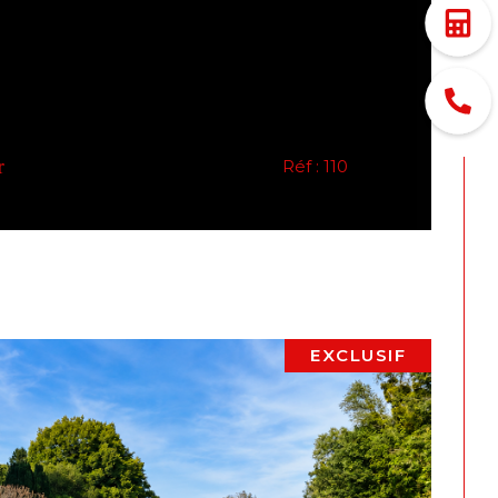
r
Réf : 110
EXCLUSIF