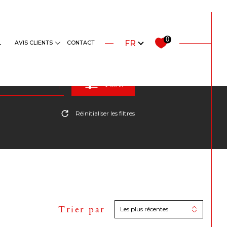
ensemble ?
Langue
0
FR
L
AVIS CLIENTS
CONTACT
Filtrer
Réinitialiser les filtres
Trier par
Les plus récentes