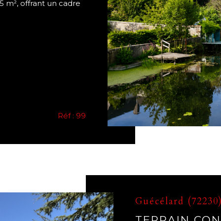
5 m², offrant un cadre
Réf : 99
Guécélard (72230
TERRAIN CON