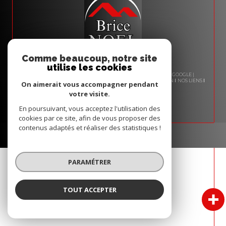
Comme beaucoup, notre site
utilise les cookies
© 2026 | TOUS DROITS RÉSERVÉS | TRADUCTION POWERED BY GOOGLE |
NOS HONORAIRES
PLAN DU SITE
MENTIONS LÉGALES
ADMIN
NOS LIENS
On aimerait vous accompagner pendant
POLITIQUE RGPD
COOKIES
votre visite.
En poursuivant, vous acceptez l'utilisation des
cookies par ce site, afin de vous proposer des
contenus adaptés et réaliser des statistiques !
PARAMÉTRER
TOUT ACCEPTER