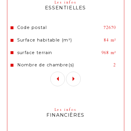
Les infos
garages offrant environ 60 m² au total.
ESSENTIELLES
L’ensemble est implanté sur une parcelle 
de 968 m².
Caractéristiques
Valeurs
Code postal
72670
Des travaux sont à prévoir, 
Surface habitable (m²)
84 m²
principalement sur l’isolation des murs, la 
ventilation et l'assainissement.
surface terrain
968 m²
Nombre de chambre(s)
2
Les infos
FINANCIÈRES