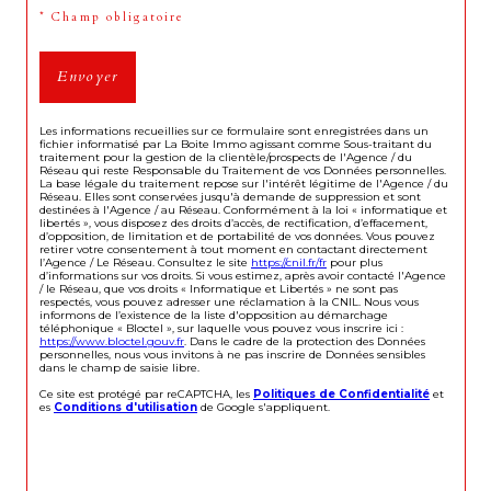
* Champ obligatoire
Envoyer
Les informations recueillies sur ce formulaire sont enregistrées dans un
fichier informatisé par La Boite Immo agissant comme Sous-traitant du
traitement pour la gestion de la clientèle/prospects de l'Agence / du
Réseau qui reste Responsable du Traitement de vos Données personnelles.
La base légale du traitement repose sur l'intérêt légitime de l'Agence / du
Réseau. Elles sont conservées jusqu'à demande de suppression et sont
destinées à l'Agence / au Réseau. Conformément à la loi « informatique et
libertés », vous disposez des droits d’accès, de rectification, d’effacement,
d’opposition, de limitation et de portabilité de vos données. Vous pouvez
retirer votre consentement à tout moment en contactant directement
l’Agence / Le Réseau. Consultez le site
https://cnil.fr/fr
pour plus
d’informations sur vos droits. Si vous estimez, après avoir contacté l'Agence
/ le Réseau, que vos droits « Informatique et Libertés » ne sont pas
respectés, vous pouvez adresser une réclamation à la CNIL. Nous vous
informons de l’existence de la liste d'opposition au démarchage
téléphonique « Bloctel », sur laquelle vous pouvez vous inscrire ici :
https://www.bloctel.gouv.fr
. Dans le cadre de la protection des Données
personnelles, nous vous invitons à ne pas inscrire de Données sensibles
dans le champ de saisie libre.
Ce site est protégé par reCAPTCHA, les
Politiques de Confidentialité
et
es
Conditions d'utilisation
de Google s'appliquent.