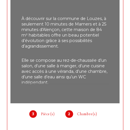
À découvrir sur la commune de Louzes, à 
seulement 10 minutes de Mamers et à 25 
minutes d'Alençon, cette maison de 84 
m² habitables offre un beau potentiel 
d’évolution grâce à ses possibilités 
d’agrandissement.
Elle se compose au rez-de-chaussée d’un 
salon, d’une salle à manger, d’une cuisine 
avec accès à une véranda, d’une chambre, 
d’une salle d’eau ainsi qu’un WC 
indépendant.
À l’étage, vous retrouverez un palier 
desservant une chambre avec un accès 
par la pièce de vie et par l’extérieur, ainsi 
qu’une partie de combles aménageables.
3
Pièce(s)
2
Chambre(s)
Le bien dispose également de trois 