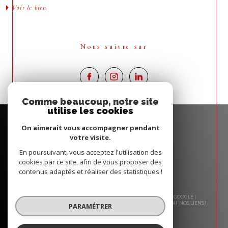
Voir le bien
Nous suivre sur
Comme beaucoup, notre site
utilise les cookies
On aimerait vous accompagner pendant
votre visite.
En poursuivant, vous acceptez l'utilisation des
cookies par ce site, afin de vous proposer des
contenus adaptés et réaliser des statistiques !
© 2026 | TOUS DROITS RÉSERVÉS | TRADUCTION POWERED BY GOOGLE |
NOS HONORAIRES
PLAN DU SITE
MENTIONS LÉGALES
ADMIN
NOS LIENS
PARAMÉTRER
POLITIQUE RGPD
COOKIES