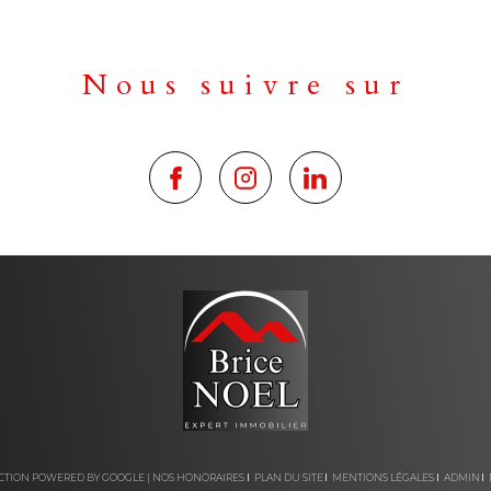
Nous suivre sur
DUCTION POWERED BY GOOGLE |
NOS HONORAIRES
PLAN DU SITE
MENTIONS LÉGALES
ADMIN