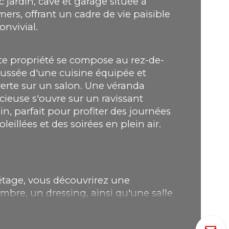
c jardin, cave et garage située à 
ers, offrant un cadre de vie paisible 
ristiques
Valeurs
age
onvivial.
mbre de niveaux
te propriété se compose au rez-de-
ussée d'une cuisine équipée et 
de salle d'eau
erte sur un salon. Une véranda 
cieuse s'ouvre sur un ravissant 
din, parfait pour profiter des journées 
mbre de garage
leillées et des soirées en plein air.
'étage, vous découvrirez une 
mbre, un dressing, ainsi qu'une salle 
au. Et au deuxième étage, une 
onde chambre.