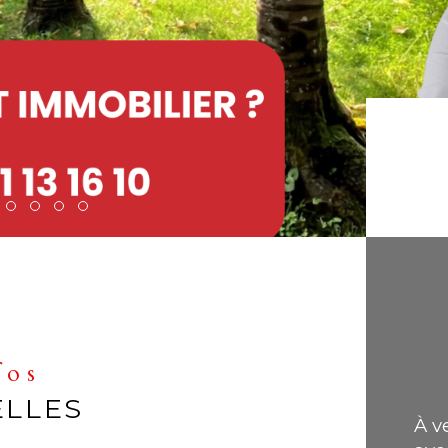
fos
ELLES
À v