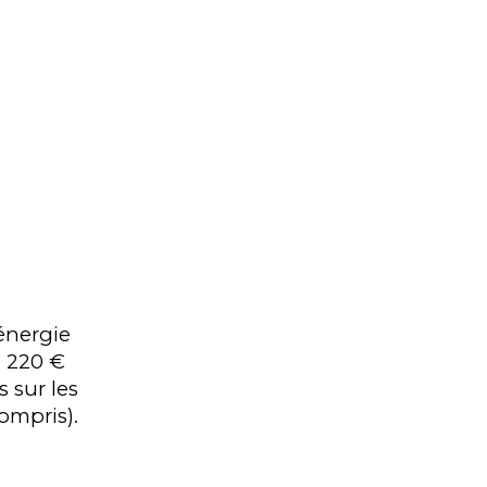
énergie
1 220 €
s sur les
ompris).