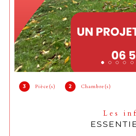
Pièce(s)
Chambre(s)
3
2
Les in
ESSENTI