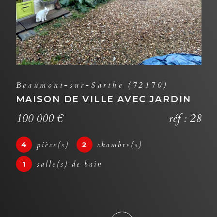
Mamers (72600)
MAISON DE VILLE VUE SUR
RIVIERE !
réf : 3
4
pièce(s)
3
chambre(s)
01