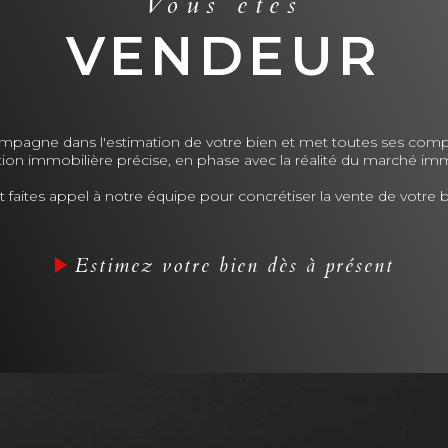
Vous êtes
puissiez prendre des décisi
VENDEUR
CONTACTEZ-MO
PROJETS IMMOBIL
Je suis à votre écoute pou
un rendez-vous. Contacte
pagne dans l'estimation de votre bien et met toutes ses comp
bricenoel.immobilier@g
tion immobilière précise, en phase avec la réalité du marché imm
vie à vos projets avec confia
t faites appel à notre équipe pour concrétiser la vente de votre b
Estimez votre bien dès à présent