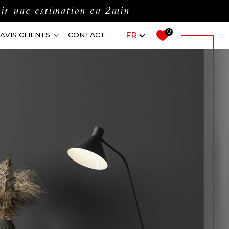
ir une estimation en 2min
Langue
0
FR
AVIS CLIENTS
CONTACT
ensemble ?