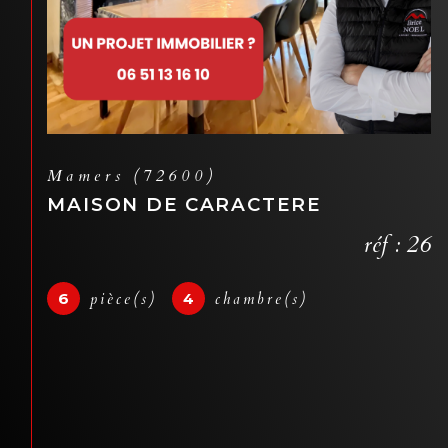
Mézières-sur-Ponthouin (72290)
MAISON DE CAMPAGNE PLEINE
DE POTENTIEL !
réf : 1
4
pièce(s)
3
chambre(s)