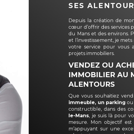
SES ALENTOU
Depuis la création de m
cœur d’offrir des services 
du Mans et des environs. Pa
et l’investissement, je me
votre service pour vous
projets immobiliers.
VENDEZ OU ACHE
IMMOBILIER AU 
ALENTOURS
Que vous souhaitiez ven
immeuble, un parking
ou
constructible, dans de
le-Mans
, je suis là pour
mesure. Mon objectif est
m’appuyant sur une excel