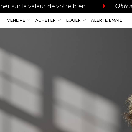
Obten
aner sur la valeur de votre bien
VENDRE
ACHETER
LOUER
ALERTE EMAIL
immobilier d'entreprise
immobilier d'entreprise
pourquoi travailler 