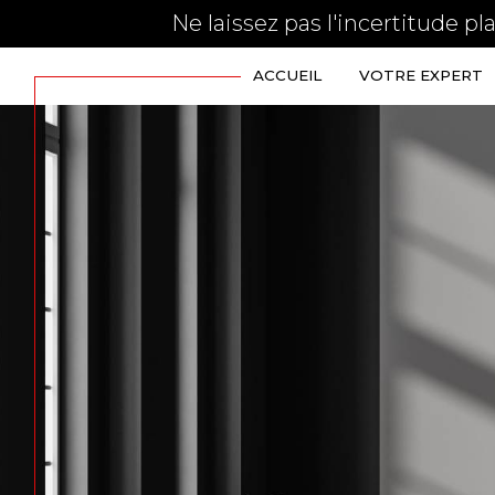
Ne laissez pas l'incertitude pl
ACCUEIL
VOTRE EXPERT
obtenir une estimation
habitation
habitation
google