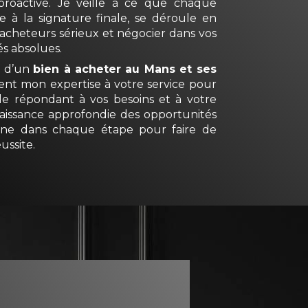
roactive. Je veille à ce que chaque
e à la signature finale, se déroule en
 acheteurs sérieux et négocier dans vos
és absolues.
e d’un
bien à acheter au Mans et ses
ent mon expertise à votre service pour
ale répondant à vos besoins et à votre
issance approfondie des opportunités
gne dans chaque étape pour faire de
ussite.
 IMMOBILIÈRE JUSTE ET
de votre bien au Mans
est une étape
 projet immobilier. En
Sarthe
, j’offre des
ppuyées par une analyse rigoureuse des
spécificités de votre propriété. Cette
valuer avec précision la
valeur de
en lumière ses atouts, afin que vous