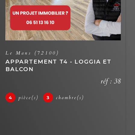
Le Mans (72000)
APPARTEMENT T4 - GARAGE ET
BALCON
réf : 12
4
pièce(s)
3
chambre(s)