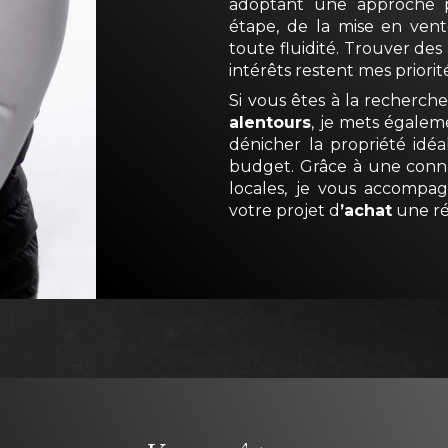
adoptant une approche p
étape, de la mise en vent
toute fluidité. Trouver des
intérêts restent mes priorit
Si vous êtes à la recherch
alentours
, je mets égalem
dénicher la propriété idé
budget. Grâce à une conna
locales, je vous accompa
votre projet d
’achat
une ré
UNE ESTIMATION
GRATUITE
Une
estimation précise 
clé pour concrétiser votre
estimations gratuites
, a
données du marché et des 
approche me permet d’
é
votre bien
et de mettre 