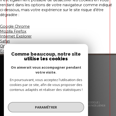
Il est également possible de désactiver les cookies en vous
rendant dans les options de votre navigateur comme indiqué
ci-dessous, mais votre expérience sur le site risque d’être
dégradée :
Google Chrome
Mozilla Firefox
Internet Explorer
Safari
Opera
Edge
Comme beaucoup, notre site
utilise les cookies
On aimerait vous accompagner pendant
votre visite.
En poursuivant, vous acceptez l'utilisation des
cookies par ce site, afin de vous proposer des
contenus adaptés et réaliser des statistiques !
© 2026 | TOUS DROITS RÉSERVÉS | TRADUCTION POWERED BY GOOGLE |
NOS HONORAIRES
PLAN DU SITE
MENTIONS LÉGALES
ADMIN
NOS LIENS
PARAMÉTRER
POLITIQUE RGPD
COOKIES